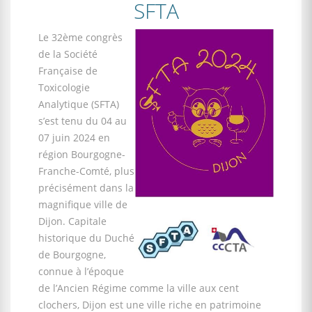
SFTA
Le 32ème congrès
de la Société
Française de
Toxicologie
Analytique (SFTA)
s’est tenu du 04 au
07 juin 2024 en
région Bourgogne-
Franche-Comté, plus
précisément dans la
magnifique ville de
Dijon. Capitale
historique du Duché
de Bourgogne,
connue à l’époque
de l’Ancien Régime comme la ville aux cent
clochers, Dijon est une ville riche en patrimoine