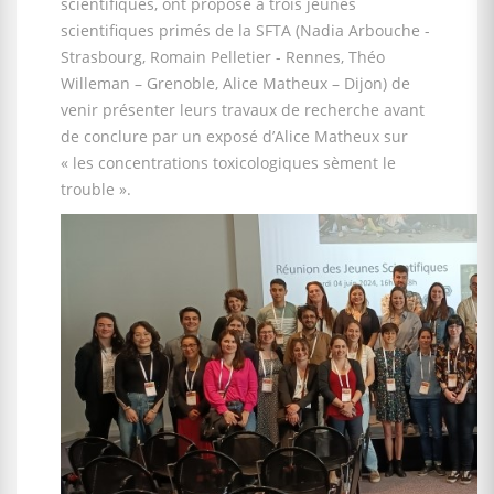
scientifiques, ont proposé à trois jeunes
scientifiques primés de la SFTA (Nadia Arbouche -
Strasbourg, Romain Pelletier - Rennes, Théo
Willeman – Grenoble, Alice Matheux – Dijon) de
venir présenter leurs travaux de recherche avant
de conclure par un exposé d’Alice Matheux sur
« les concentrations toxicologiques sèment le
trouble ».