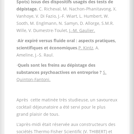
Spots) issus des dispositifs usagés des tests de
dépistage.
C. Richeval, M. Nachon-Phanitavong, X.
Vanhoye, V. Di Fazio, J.-F. Wiart, L. Humbert, W.
Sooth, M. Englmann, N. Samyn, D. Allorge, S.M.R.
Wille, V. Dumestre-Toulet,
J.-M. Gaulier.
·
Air expiré versus fluide oral : aspects pratiques,
scientifiques et économiques
.
P. Kintz
, A.
Ameline, J.-S. Raul.
·
Quels sont les freins au dépistage des
substances psychoactives en entreprise ?
S.
Quinton-Fantoni.
Après cette matinée très studieuse, un savoureux
cocktail déjeunatoire a été servi pour le plus
grand plaisir de tous.
L’après-midi était réservée aux constructeurs des
sociétés Thermo Fisher Scientific (V. THIBERT) et