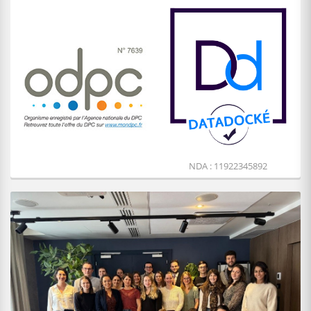
NDA : 11922345892