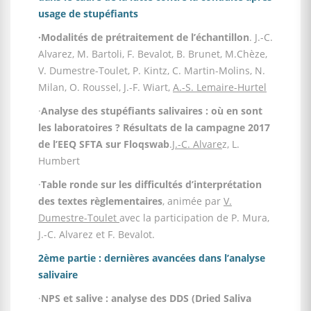
usage de stupéfiants
·Modalités de prétraitement de l’échantillon
. J.-C.
Alvarez, M. Bartoli, F. Bevalot, B. Brunet, M.Chèze,
V. Dumestre-Toulet, P. Kintz, C. Martin-Molins, N.
Milan, O. Roussel, J.-F. Wiart,
A.-S. Lemaire-Hurtel
·
Analyse des stupéfiants salivaires : où en sont
les laboratoires ? Résultats de la campagne 2017
de l’EEQ SFTA sur Floqswab
.
J.-C. Alvare
z, L.
Humbert
·
Table ronde sur les difficultés d’interprétation
des textes règlementaires
, animée par
V.
Dumestre-Toulet
avec la participation de P. Mura,
J.-C. Alvarez et F. Bevalot.
2ème partie : dernières avancées dans l’analyse
salivaire
·
NPS et salive : analyse des DDS (Dried Saliva